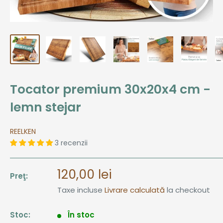
Tocator premium 30x20x4 cm -
lemn stejar
REELKEN
3 recenzii
Pret
120,00 lei
Preţ:
de
Taxe incluse
Livrare calculată
la checkout
vanzare
Stoc:
În stoc