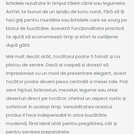
lichidele rezultate în timpul tăierii cărnii sau legumelor.
Astfel, te bucuri de un spațiu de lucru curat, fără să îți
faci griji pentru murdăria sau lichidele care se scurg pe
blatul de bucătărie. Această funcționalitate practică
te ajută să economisești timp și efort la curățenie
după gătit.
Mai mult decât atât, tocătorul poate fi folosit și ca
platou de servire. Dacă ai oaspeți și dorești să
impresionezi cu un mod de prezentare elegant, acest
tocător poate deveni piesa centrală a mesei tale. Poți
servi fripturi, brânzeturi, mezeluri, legume sau chiar
deserturi direct pe tocător, oferind un aspect rustic și
sofisticat în același timp. Versatilitatea acestui
produs îl face indispensabil în orice bucătărie
modernă, fiind ideal atât pentru pregătirea, cât și
pentru servirea preparatelor.