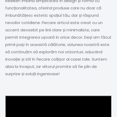
Reelken îmbină simplitatea în design și formă cu
funcționalitatea, oferind produse care nu doar că
îmbunătățesc estetic spațiul tău, dar și răspund
nevoilor cotidiene. Fiecare articol este creat cu un
accent deosebit pe linii clare și minimaliste, care
permit integrarea ușoară în orice decor. Deși am făcut
primii pași în această călătorie, viziunea noastră este
să continuăm să explorăm noi orizonturi, aducând
inovație și stil în fiecare colțișor al casei tale. Suntem
abia la început, iar viitorul promite să fie plin de
surprize și soluții ingenioase!