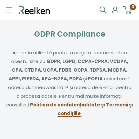
Treci
0
Reelken
la
conținut
GDPR Compliance
Aplicația utilizată pentru a asigura conformitatea
acestui site cu
GDPR, LGPD, CCPA-CPRA, VCDPA,
CPA, CTDPA, UCPA, FDBR, OCPA, TDPSA, MCDPA,
APPI, PIPEDA, APA-NZPA, PDPA și POPIA
colectează
adresa dumneavoastră IP și adresa de e-mail pentru
a procesa datele. Pentru mai multe informații,
consultați
Politica de confidențialitate
și
Termenii și
condițiile
.