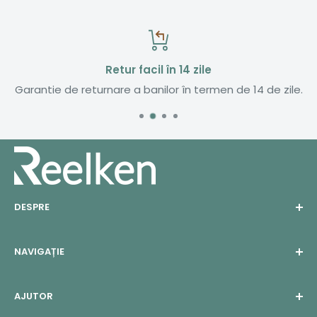
Retur facil în 14 zile
Garantie de returnare a banilor în termen de 14 de zile.
DESPRE
Companie
NAVIGAȚIE
Calitate
Carduri Cadou
Acasă
AJUTOR
News
Despre noi